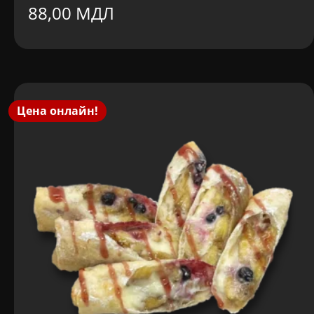
Первоначальная
Текущая
88,00
МДЛ
цена
цена:
составляла
88,00 MDL.
108,00 MDL.
Цена онлайн!