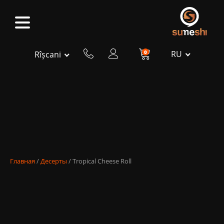
0
RU
Rîșcani
Главная
/
Десерты
/ Tropical Cheese Roll