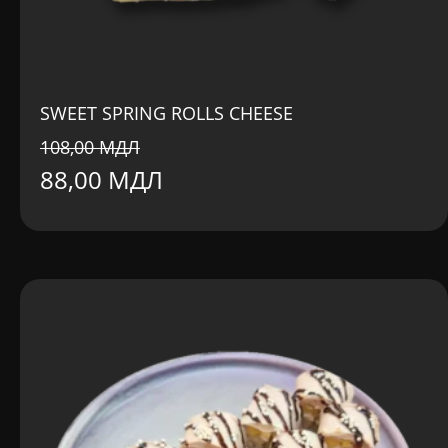
SWEET SPRING ROLLS CHEESE
108,00
МДЛ
Первоначальная
Текущая
88,00
МДЛ
цена
цена:
составляла
88,00 MDL.
108,00 MDL.