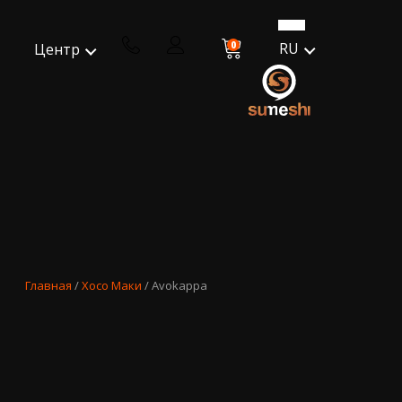
0
RU
Центр
Главная
/
Хосо Маки
/ Avokappa