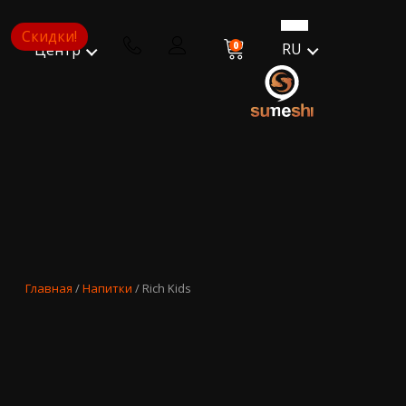
Скидки!
0
RU
Центр
Главная
/
Напитки
/ Rich Kids