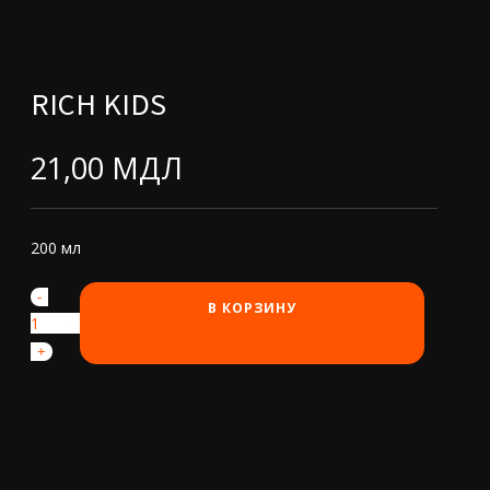
RICH KIDS
21,00
МДЛ
200 мл
-
Количество
В КОРЗИНУ
товара
Rich
+
Kids