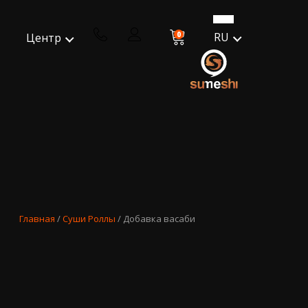
0
RU
Центр
Главная
/
Суши Роллы
/ Добавка васаби