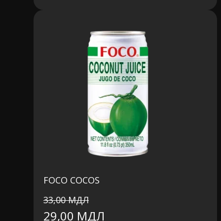
FOCO COCOS
33,00
МДЛ
Первоначальная
Текущая
29,00
МДЛ