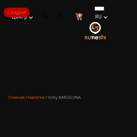
Скидки!
0
RU
Центр
Главная
/
Напитки
/ Vichy BARCELONA