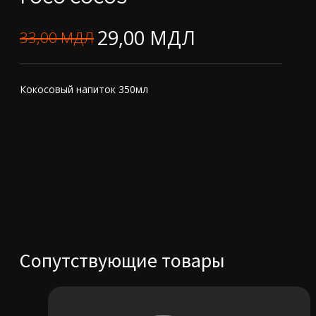
29,00
МДЛ
33,00
МДЛ
Первоначальная
Текущая
цена
цена:
Кокосовый напиток 350мл
составляла
29,00 MDL.
33,00 MDL.
Сопутствующие товары