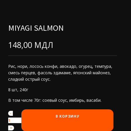
MIYAGI SALMON
148,00
МДЛ
Рис, нори, лосось конфи, авокадо, огурец, темпура,
смесь перцев, фасоль эдамаме, японский майонез,
сладкий острый соус.
8 шт, 240г
В том числе 70г: соевый соус, имбирь, васаби.
-
Количество
В КОРЗИНУ
товара
Miyagi
+