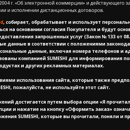
7.2004 г. «Об электронной коммерции» и действующего 
ии и исполнении дистанционных договоров.
md
, собирает, обрабатывает и использует персонал
ься на основании согласия Покупателя и будут осн
доставления запрошенных услуг (Закон № 133 от 08.0
ые данные в соответствии с положениями законод
сональные данные, включая номера телефонов и а
ьзованы компанией SUMESHI для информирования п
родуктах и других рекламных материалах.
ловиями использования сайта, которые также предп
SHI, пожалуйста, не используйте этот сайт.
жений достигается путем выбора опции «Я прочита
пции и нажатие на кнопку «Оформить заказ» означа
жения SUMESHI, которые вы прочитали, поняли и п