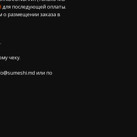
d
для последующей оплаты.
м о размещении заказа в
.
му чеку.
nfo@sumeshi.md или по