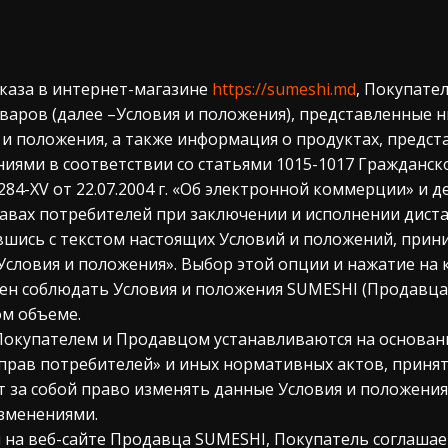
аказа в интернет-магазине
https://sumeshi.md
, Покупате
аров (далее –Условия и положения), представленные н
я и положения, а также информация о продуктах, предст
ями в соответствии со статьями 1015-1017 Гражданско
284-XV от 22.07.2004 г. «Об электронной коммерции» и 
равах потребителей при заключении и исполнении дист
шись с текстом настоящих Условий и положений, прин
словия и положения». Выбор этой опции и нажатие на 
асен соблюдать Условия и положения SUMESHI (Продавца
ом объеме.
Покупателем и Продавцом устанавливаются на основан
е прав потребителей» и иных нормативных актов, принят
ет за собой право изменять данные Условия и положения
изменениями.
ы на веб-сайте Продавца SUMESHI, Покупатель соглашае