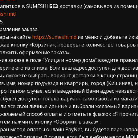
 напитков в SUMESHI
БЕЗ
доставки (самовывоз из помещ
eshi.md
5.
ормления заказа:
ары на сайте
https://sumeshi.md
из меню и добавьте их в
ажав кнопку «Корзина», проверьте количество товаров и
олжить оформление заказа».
ния заказа в поле "Улица и номер дома" введите прави
рите его из списка. Если ваш адрес доступен для достав
вы сможете выбрать вариант доставки в конце страниц
я, имя, номер подъезда и квартиры, город (Кишинев), 
 противном случае, если введённый Вами адрес неизвест
, будет доступен только вариант самовывоза из магази
ввели все свои личные данные и выбрали желаемый вариа
желаемый способ оплаты и отметьте флажок «Я прочитал
атем нажмите кнопку «Оформить заказ» .
выбран метод оплаты онлайн PayNet, вы будете перенапр
зопасной оплаты. В случае, если был выбран метод M