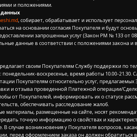
иями и положениями.
 данных
meshi.md
, собирает, обрабатывает и использует персон
раться на основании согласия Покупателя и будут основ
едоставлении запрошенных услуг (Закон РМ № 133 от 08.
ьные данные в соответствии с положениями закона и в
редлагает своим Покупателям Службу поддержки по тел
 понедельник-воскресенье, время работы 10.00-21.30. 
тации Покупателям относительно услуг, предлагаемых
тавки и отзыва проведенной Платежной операции/Сделк
обы от Покупателей, информировать их о статусе рассм
тельств, обеспечивать расследование жалоб.
ые материалы, размещенные на сайте, носят рекоменда
ередать точную информацию о свойствах и характеристи
е. В случае возникновения у Покупателя вопросов, каса
ии, перед оформлением заказа он должен обратиться 