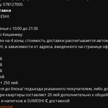
: 078127005.
тавки
ESHI:
ье с 10:00 до 21:30.
по Кишиневу:
н на 4 зоны, стоимость доставки рассчитывается автом
I, в зависимости от адреса, введенного на странице оф
й.
й.
й.
ей.
 250 лей.
ся до блока/ подъезда указанного покупателем, либо д
ри квартиры составляет 20 лей дополнительно к общей
ды и напитков в SUMESHI
С
доставкой:
eshi.md
.