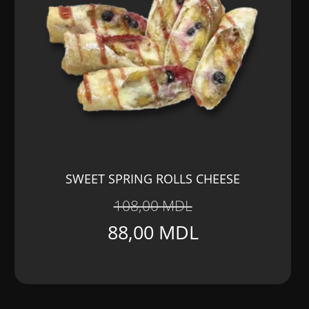
SWEET SPRING ROLLS CHEESE
108,00
MDL
Prețul
Prețul
88,00
MDL
inițial
curent
a
este: