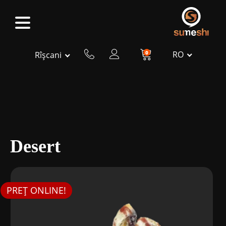
0
RO
Rîșcani
Desert
PREȚ ONLINE!