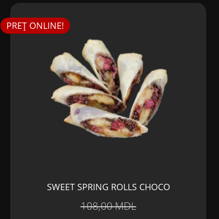
fost:
88,00 MDL.
PREȚ ONLINE!
108,00 MDL.
SWEET SPRING ROLLS CHOCO
108,00
MDL