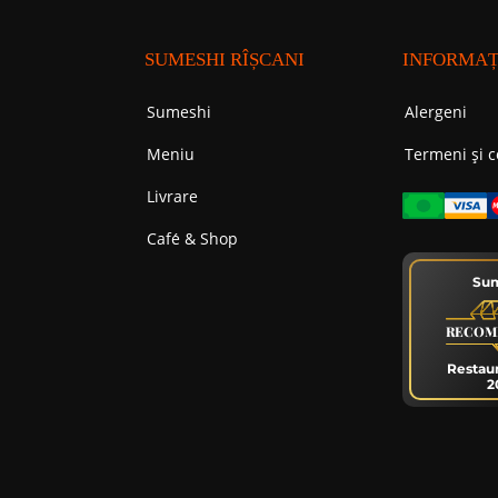
SUMESHI RÎȘCANI
INFORMAȚ
Sumeshi
Alergeni
Meniu
Termeni și c
Livrare
Cafе́ & Shop
Su
RECOM
Restau
2