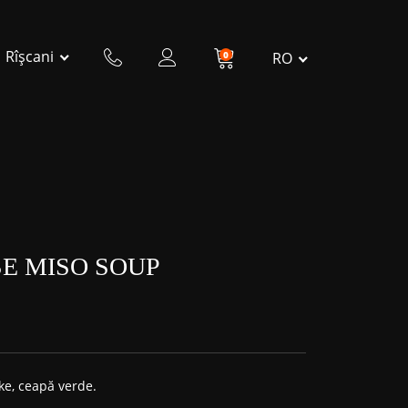
Rîșcani
0
RO
E MISO SOUP
ke, ceapă verde.