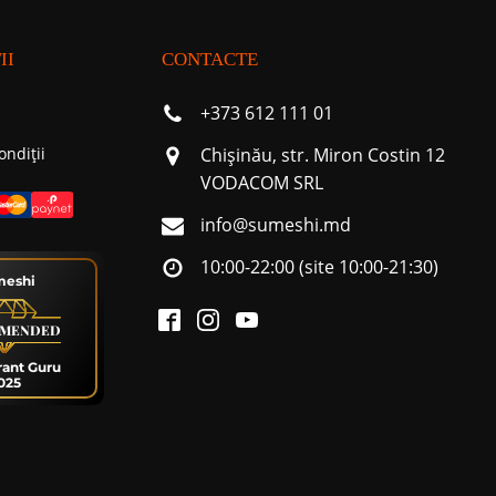
II
CONTACTE
+373 612 111 01
ondiții
Chişinău, str. Miron Costin 12
VODACOM SRL
info@sumeshi.md
10:00-22:00 (site 10:00-21:30)
meshi
MENDED
rant Guru
025