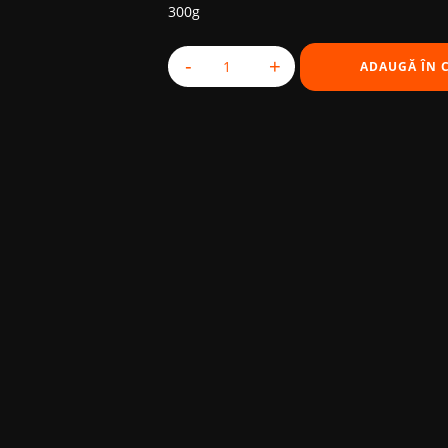
300g
-
+
ADAUGĂ ÎN 
Cantitate Authentic Japanese Miso Sou