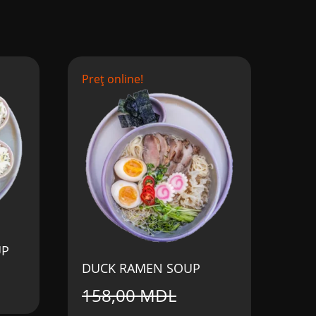
Preț online!
UP
DUCK RAMEN SOUP
158,00
MDL