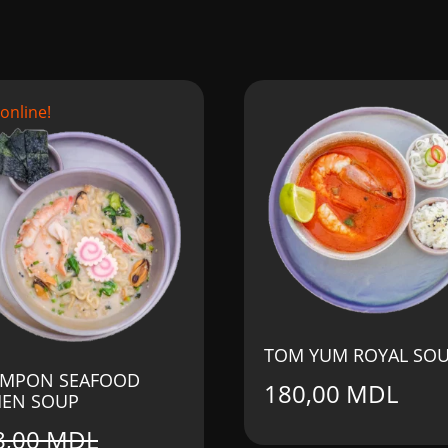
 online!
TOM YUM ROYAL SO
MPON SEAFOOD
180,00
MDL
EN SOUP
8,00
MDL