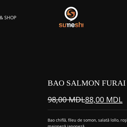
 & SHOP
BAO SALMON FURAI
98,00
MDL
88,00
MDL
Prețul
Prețul
inițial
curent
Bao chiflă, fileu de somon, salată lollo, roș
maioneză japoneză