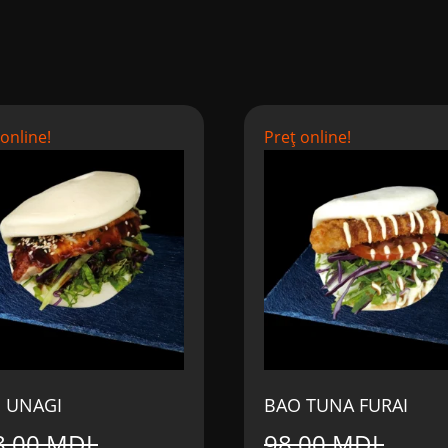
 online!
Preț online!
 UNAGI
BAO TUNA FURAI
8,00
MDL
98,00
MDL