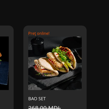
Preț online!
BAO SET
268,00
MDL