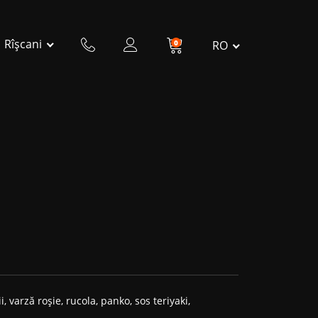
Rîșcani
0
RO
ii, varză roșie, rucola, panko, sos teriyaki,