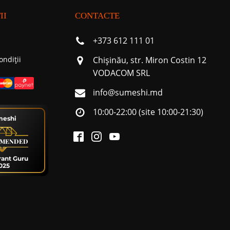
II
CONTACTE
+373 612 111 01
ondiții
Chişinău, str. Miron Costin 12
VODACOM SRL
info@sumeshi.md
10:00-22:00 (site 10:00-21:30)
meshi
MENDED
rant Guru
025