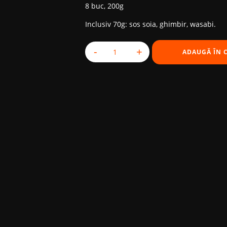
a
este:
8 buc, 200g
fost:
148,00 MDL.
Inclusiv 70g: sos soia, ghimbir, wasabi.
158,00 MDL.
-
+
ADAUGĂ ÎN 
Cantitate California Salmon