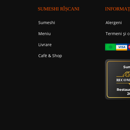
SUMESHI RÎȘCANI
INFORMAȚ
Sumeshi
Alergeni
Meniu
Termeni și c
Livrare
Cafе́ & Shop
Su
RECOM
Restau
2