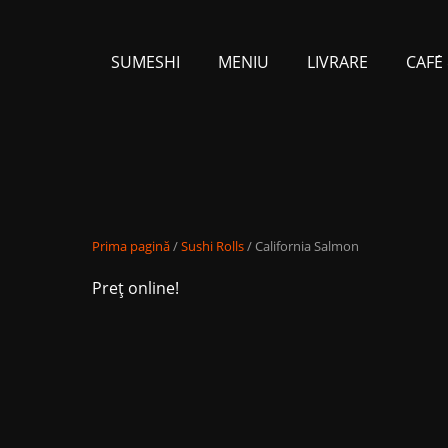
SUMESHI
MENIU
LIVRARE
CAFЕ́
Prima pagină
/
Sushi Rolls
/ California Salmon
Preț online!