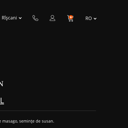
Rîșcani
0
RO
N
L
cre masago, semințe de susan.