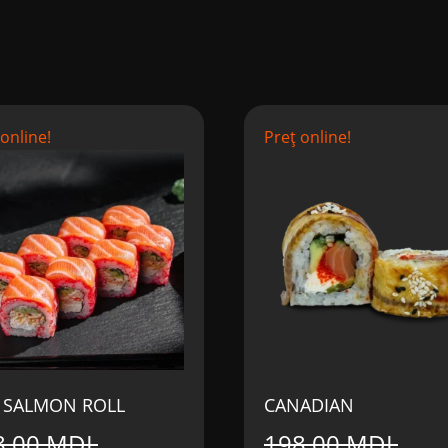
 online!
Preț online!
 SALMON ROLL
CANADIAN
8,00
MDL
198,00
MDL