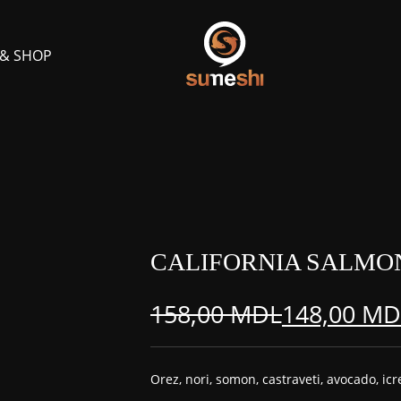
 & SHOP
CALIFORNIA SALMO
158,00
MDL
148,00
MD
Prețul
Prețul
inițial
curent
Orez, nori, somon, castraveti, avocado, i