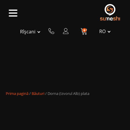
0
RO
Rîșcani
Prima pagină
/
Băuturi
/ Dorna (Izvorul Alb) plata