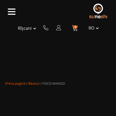
0
RO
Rîșcani
Prima pagină
/
Băuturi
/ FOCO MANGO