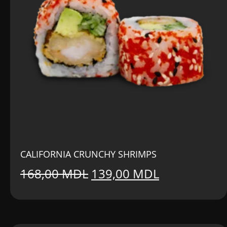
CALIFORNIA CRUNCHY SHRIMPS
Prețul
Prețul
168,00
MDL
139,00
MDL
inițial
curent
a
este: