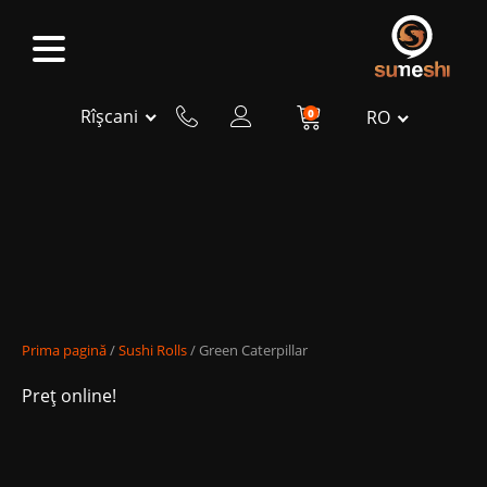
Rîșcani
0
RO
Prima pagină
/
Sushi Rolls
/ Green Caterpillar
Preț online!