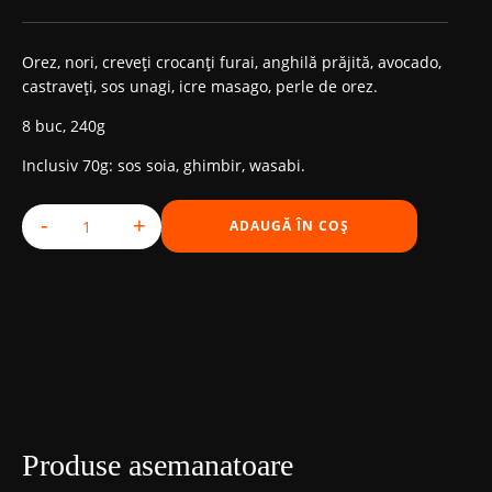
Prețul
Prețul
inițial
curent
Orez, nori, creveți crocanți furai, anghilă prăjită, avocado,
castraveți, sos unagi, icre masago, perle de orez.
a
este:
8 buc, 240g
fost:
168,00 MDL.
Inclusiv 70g: sos soia, ghimbir, wasabi.
198,00 MDL.
-
+
ADAUGĂ ÎN COȘ
Cantitate Green Caterpillar
Produse asemanatoare