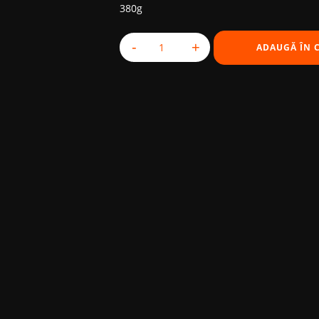
380g
-
+
ADAUGĂ ÎN 
Cantitate Japchae Shrimps Glass Nood