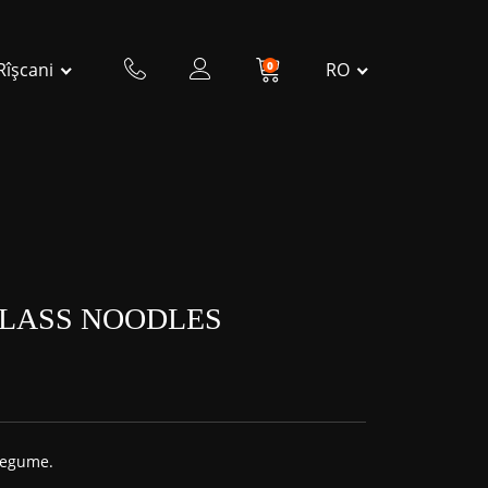
0
RO
Rîșcani
GLASS NOODLES
 legume.