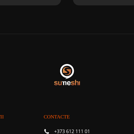
II
CONTACTE
+373 612 111 01