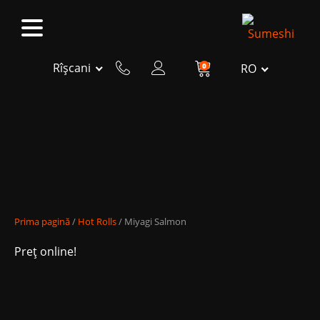
Rîșcani
0
RO
Prima pagină
/
Hot Rolls
/ Miyagi Salmon
Preț online!