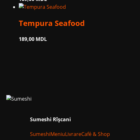
Tempura Seafood
189,00
MDL
Sumeshi Rîșcani
Sumeshi
Meniu
Livrare
Cafе́ & Shop