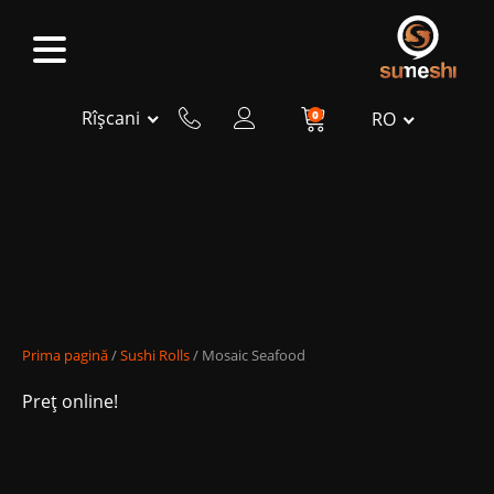
Rîșcani
0
RO
Prima pagină
/
Sushi Rolls
/ Mosaic Seafood
Preț online!