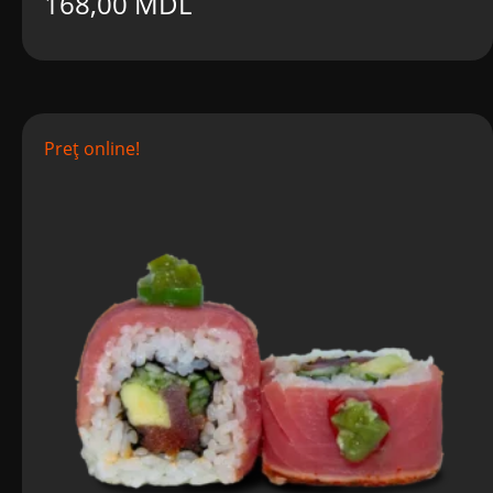
168,00
MDL
Preț online!