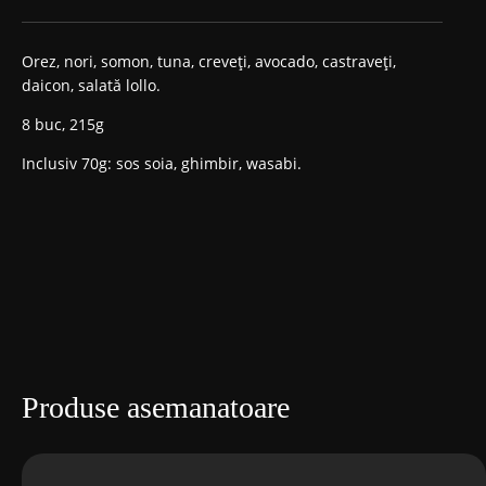
Prețul
Prețul
inițial
curent
Orez, nori, somon, tuna, creveți, avocado, castraveți,
daicon, salată lollo.
a
este:
8 buc, 215g
fost:
168,00 MDL.
Inclusiv 70g: sos soia, ghimbir, wasabi.
188,00 MDL.
Produse asemanatoare