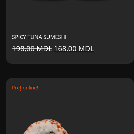
SPICY TUNA SUMESHI
Prețul
Prețul
198,00
MDL
168,00
MDL
inițial
curent
a
este:
fost:
168,00 MDL
Preț online!
198,00 MDL.