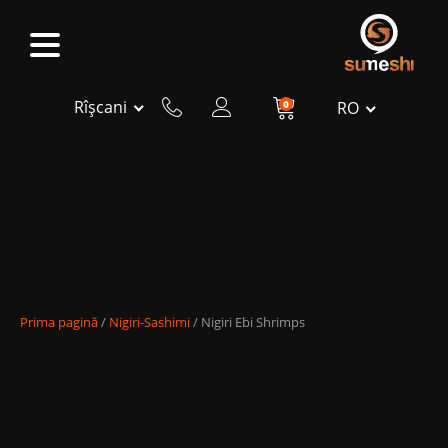
Rîșcani
0
RO
Prima pagină
/
Nigiri-Sashimi
/ Nigiri Ebi Shrimps