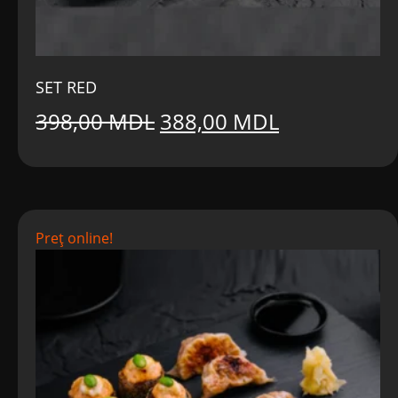
SET RED
Prețul
Prețul
398,00
MDL
388,00
MDL
inițial
curent
a
este:
fost:
388,00 MDL
Preț online!
398,00 MDL.