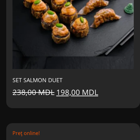
SET SALMON DUET
Prețul
Prețul
238,00
MDL
198,00
MDL
inițial
curent
a
este:
fost:
198,00 MDL
Preț online!
238,00 MDL.