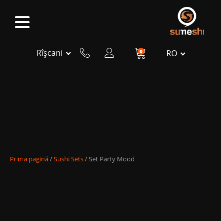
Rîșcani
0
RO
Prima pagină
/
Sushi Sets
/ Set Party Mood