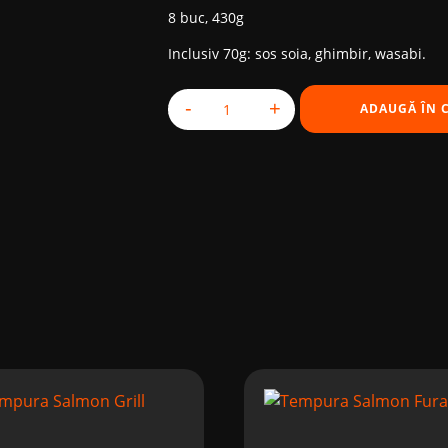
8 buc, 430g
Inclusiv 70g: sos soia, ghimbir, wasabi.
-
+
ADAUGĂ ÎN 
Cantitate Tempura Seafood