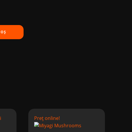
COȘ
Preț online!