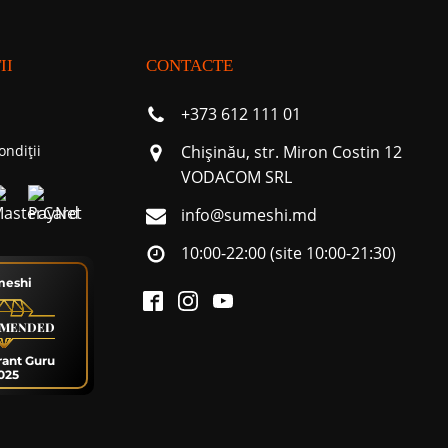
II
CONTACTE
+373 612 111 01
ondiții
Chişinău, str. Miron Costin 12
VODACOM SRL
info@sumeshi.md
10:00-22:00 (site 10:00-21:30)
meshi
MENDED
rant Guru
025