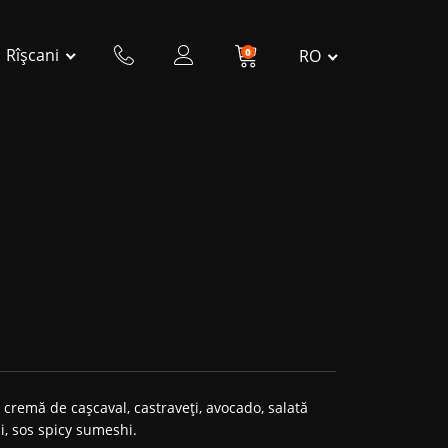
Rîșcani
0
RO
, cremă de cașcaval, castraveți, avocado, salată
i, sos spicy sumeshi.