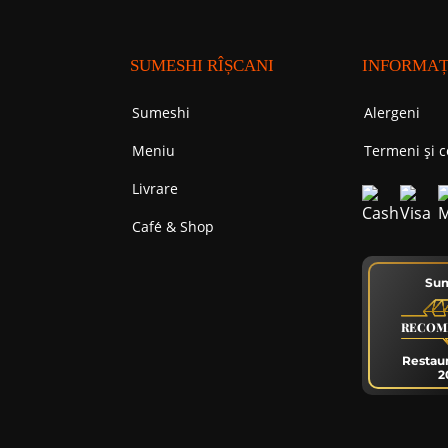
SUMESHI RÎȘCANI
INFORMAȚ
Sumeshi
Alergeni
Meniu
Termeni și c
Livrare
Cafе́ & Shop
Su
RECOM
Restau
2