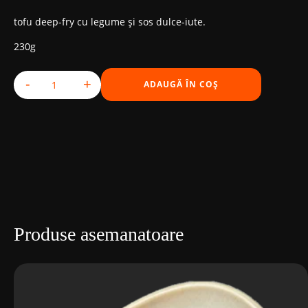
tofu deep-fry cu legume și sos dulce-iute.
230g
-
+
ADAUGĂ ÎN COȘ
Cantitate Tofu Spicy Sauce
Produse asemanatoare