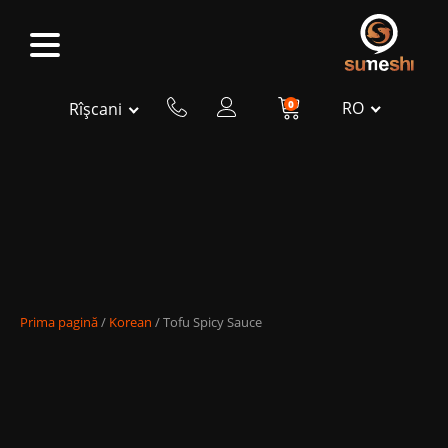
0
RO
Rîșcani
Prima pagină
/
Korean
/ Tofu Spicy Sauce