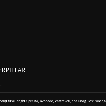
ERPILLAR
L
canți furai, anghilă prăjită, avocado, castraveți, sos unagi, icre masag