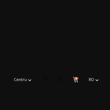
0
RO
Centru