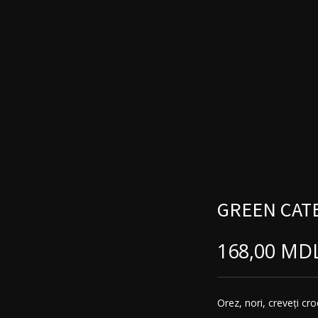
GREEN CAT
168,00
MD
Orez, nori, creveți cro