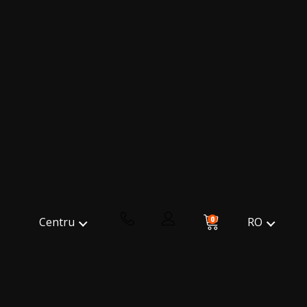
0
RO
Centru