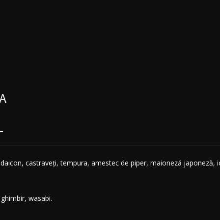
A
L
t, daicon, castraveți, tempura, amestec de piper, maioneză japoneză, 
, ghimbir, wasabi.