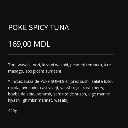
POKE SPICY TUNA
169,00
MDL
Ton, wasabi, nori, kizami wasabi, pesmeți tempura, icre
masago, sos picant sumeshi.
* Inclus: Baza de Poke SUMESHI
(orez sushi, salata lollo,
rucola, avocado, castraveți, varză roșie, roșii cherry,
boabe de soia, porumb, semințe de susan, alge marine
hiyashi, ghimbir marinat, wasabi).
420g