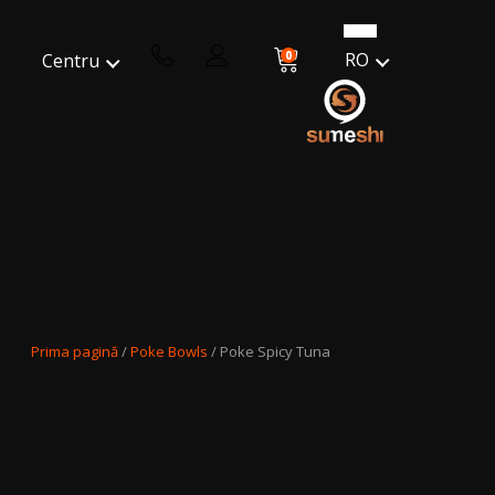
0
RO
Centru
Prima pagină
/
Poke Bowls
/ Poke Spicy Tuna