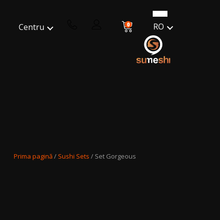
0
RO
Centru
Prima pagină
/
Sushi Sets
/ Set Gorgeous