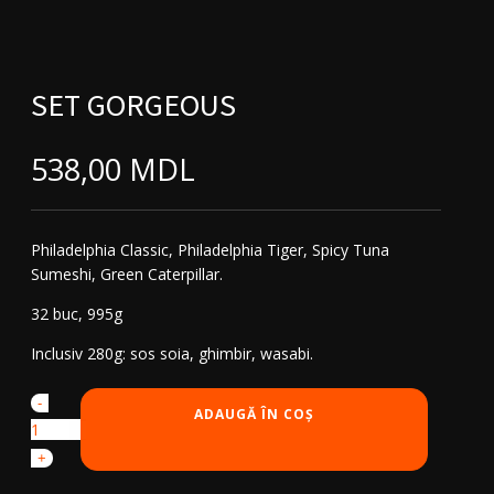
SET GORGEOUS
538,00
MDL
Philadelphia Classic, Philadelphia Tiger, Spicy Tuna
Sumeshi, Green Caterpillar.
32 buc, 995g
Inclusiv 280g: sos soia, ghimbir, wasabi.
-
Cantitate
ADAUGĂ ÎN COȘ
Set
Gorgeous
+