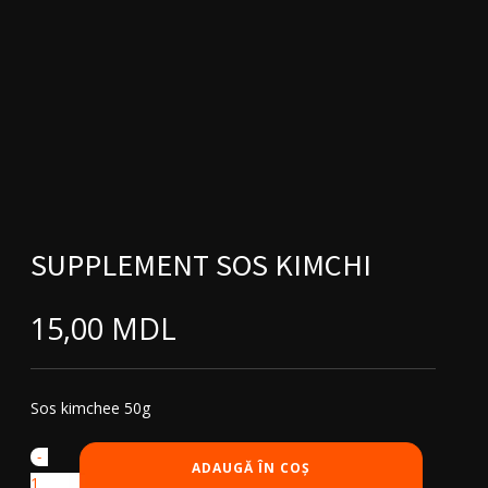
SUPPLEMENT SOS KIMCHI
15,00
MDL
Sos kimchee 50g
-
Cantitate
ADAUGĂ ÎN COȘ
Supplement