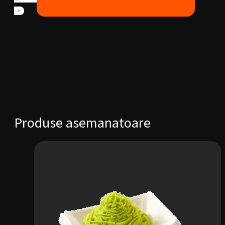
sos
+
kimchi
Produse asemanatoare