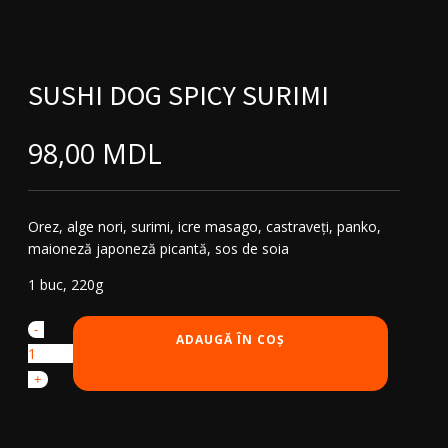
SUSHI DOG SPICY SURIMI
98,00
MDL
Orez, alge nori, surimi, icre masago, castraveți, panko,
maioneză japoneză picantă, sos de soia
1 buc, 220g
-
Cantitate
ADAUGĂ ÎN COȘ
Sushi
Dog
+
Spicy
Surimi