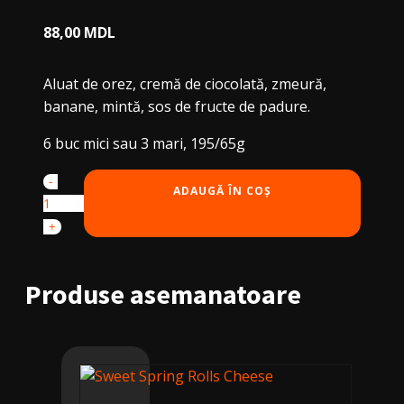
88,00
MDL
Aluat de orez, cremă de ciocolată, zmeură,
banane, mintă, sos de fructe de padure.
6 buc mici sau 3 mari, 195/65g
-
Cantitate
ADAUGĂ ÎN COȘ
Sweet
Spring
+
Rolls
Choco
Produse asemanatoare