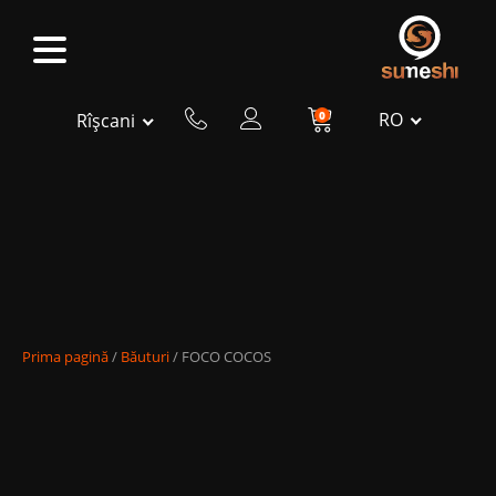
0
RO
Rîșcani
Prima pagină
/
Băuturi
/ FOCO COCOS