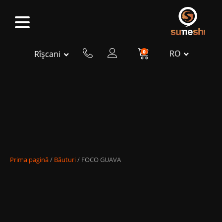
0
RO
Rîșcani
Prima pagină
/
Băuturi
/ FOCO GUAVA