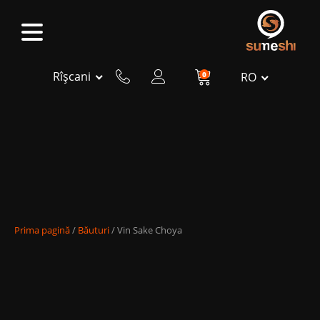
Rîșcani
0
RO
Prima pagină
/
Băuturi
/ Vin Sake Choya