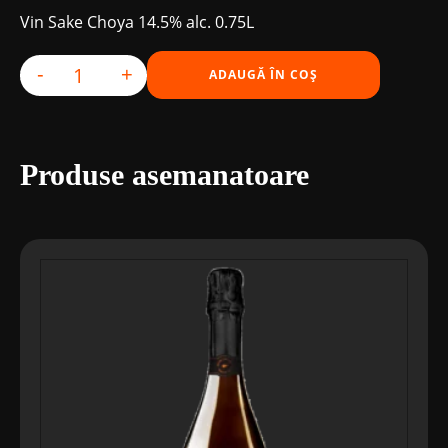
Vin Sake Choya 14.5% alc. 0.75L
-
+
ADAUGĂ ÎN COȘ
Cantitate Vin Sake Choya
Produse asemanatoare