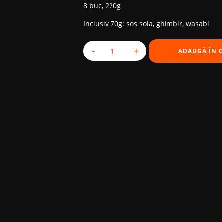
a
este:
8 buc, 220g
fost:
148,00 MDL.
Inclusiv 70g: sos soia, ghimbir, wasabi
168,00 MDL.
-
+
ADAUGĂ ÎN 
Cantitate Red Salmon Roll