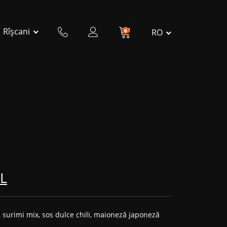
Rîșcani
0
RO
L
, surimi mix
,
sos dulce chili, maioneză japoneză