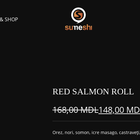
 & SHOP
RED SALMON ROLL
168,00
MDL
148,00
MD
Prețul
Prețul
inițial
curent
Orez, nori, somon,
icre masago, castraveți