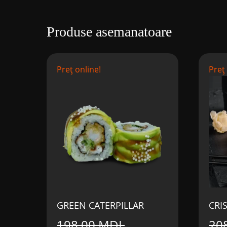
Produse asemanatoare
Preț online!
Preț
GREEN CATERPILLAR
CRI
198,00
MDL
20