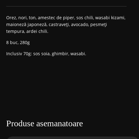
Prețul
Prețul
inițial
curent
Orez, nori, ton, amestec de piper, sos chili, wasabi kizami,
maioneză japoneză, castraveți, avocado, pesmeți
a
este:
tempura, ardei chili.
fost:
168,00 MDL.
8 buc, 280g
198,00 MDL.
Inclusiv 70g: sos soia, ghimbir, wasabi.
Produse asemanatoare