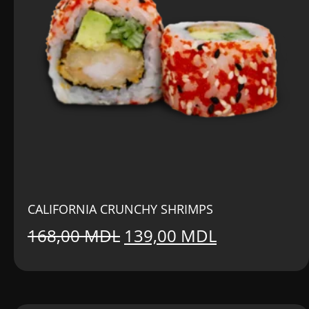
CALIFORNIA CRUNCHY SHRIMPS
Prețul
Prețul
168,00
MDL
139,00
MDL
inițial
curent
a
este: