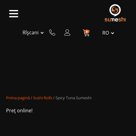
Rîșcani
0
RO
Prima pagină
/
Sushi Rolls
/ Spicy Tuna Sumeshi
Preț online!