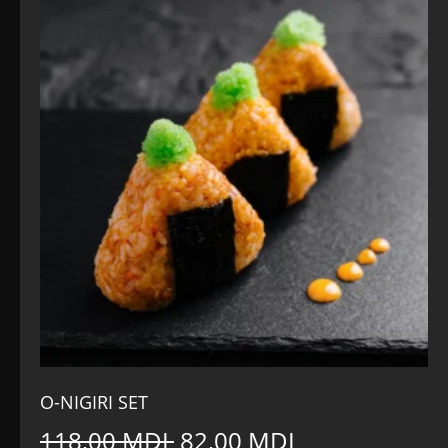
O-NIGIRI SET
Prețul
Prețul
118,00
MDL
82,00
MDL