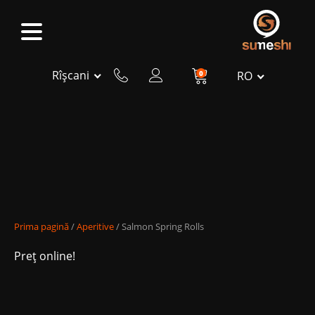
Rîșcani
0
RO
Prima pagină
/
Aperitive
/ Salmon Spring Rolls
Preț online!