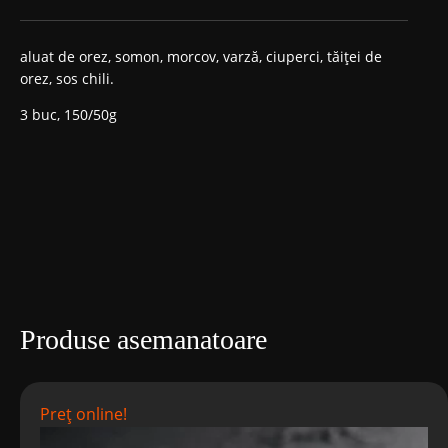
Prețul
Prețul
inițial
curent
aluat de orez, somon, morcov, varză, ciuperci, tăiței de
orez, sos chili.
a
este:
3 buc, 150/50g
fost:
98,00 MDL.
118,00 MDL.
Produse asemanatoare
Preț online!