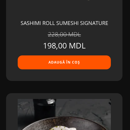
SASHIMI ROLL SUMESHI SIGNATURE
228,00
MDL
Prețul
Prețul
198,00
MDL
inițial
curent
ADAUGĂ ÎN COȘ
a
este:
fost:
198,00 MDL
228,00 MDL.