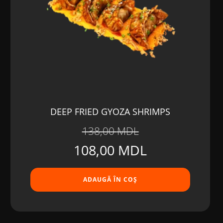
DEEP FRIED GYOZA SHRIMPS
138,00
MDL
Prețul
Prețul
108,00
MDL
inițial
curent
ADAUGĂ ÎN COȘ
a
este:
fost:
108,00 MDL