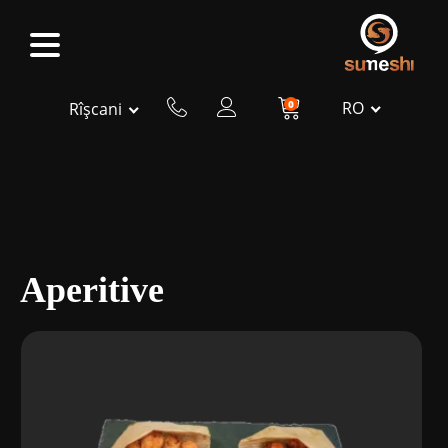
0
RO
Rîșcani
Aperitive