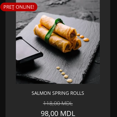
PREȚ ONLINE!
SALMON SPRING ROLLS
118,00
MDL
Prețul
Prețul
98,00
MDL