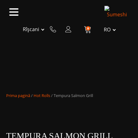
Rîșcani
0
RO
Prima pagină
/
Hot Rolls
/ Tempura Salmon Grill
TEMPURA SALMON GRILL