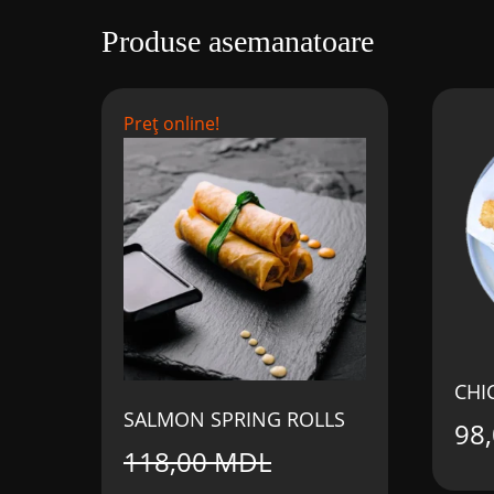
Produse asemanatoare
Preț online!
CHI
SALMON SPRING ROLLS
98
118,00
MDL