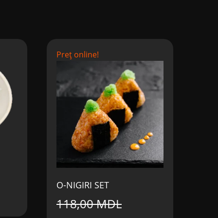
Preț online!
O-NIGIRI SET
118,00
MDL