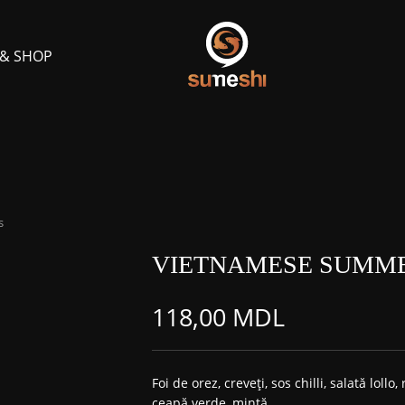
 & SHOP
s
VIETNAMESE SUMME
118,00
MDL
Foi de orez, creveți, sos chilli, salată lollo,
ceapă verde, mintă.