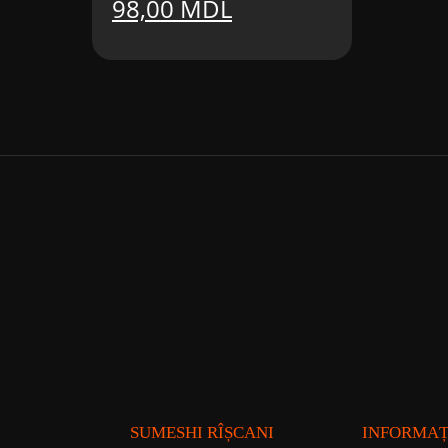
Prețul
Prețul
98,00
MDL
inițial
curent
a
este:
fost:
98,00 MDL.
118,00 MDL.
SUMESHI RÎȘCANI
INFORMAȚ