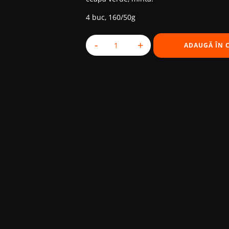
4 buc, 160/50g
-
+
ADAUGĂ ÎN 
Cantitate Vietnamese Summer Rolls S