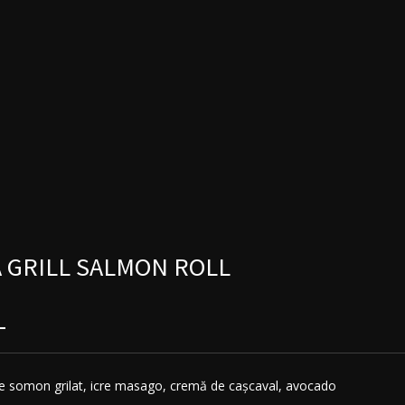
 GRILL SALMON ROLL
L
u de somon grilat, icre masago, cremă de cașcaval, avocado