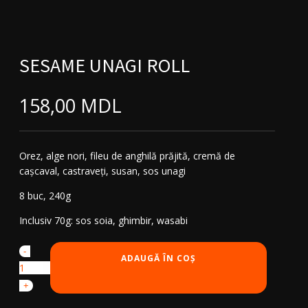
SESAME UNAGI ROLL
158,00
MDL
Orez, alge nori, fileu de anghilă prăjită, cremă de
cașcaval, castraveți, susan, sos unagi
8 buc, 240g
Inclusiv 70g: sos soia, ghimbir, wasabi
-
Cantitate
ADAUGĂ ÎN COȘ
Sesame
Unagi
+
Roll