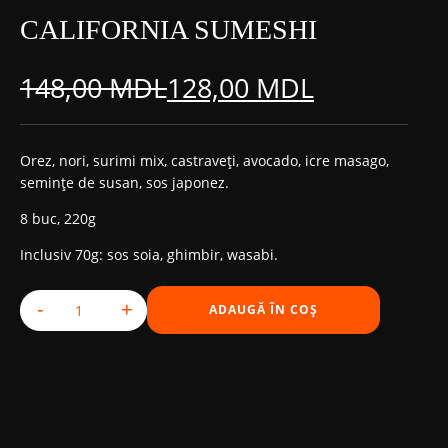
CALIFORNIA SUMESHI
148,00
MDL
128,00
MDL
Prețul
Prețul
inițial
curent
Orez, nori, surimi mix, castraveți, avocado, icre masago,
semințe de susan, sos japonez.
a
este:
8 buc, 220g
fost:
128,00 MDL.
Inclusiv 70g: sos soia, ghimbir, wasabi.
148,00 MDL.
-
+
ADAUGĂ ÎN COȘ
Cantitate California Sumeshi