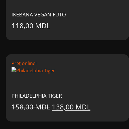
IKEBANA VEGAN FUTO
118,00
MDL
Preț online!
PHILADELPHIA TIGER
Prețul
Prețul
158,00
MDL
138,00
MDL
inițial
curent
a
este: