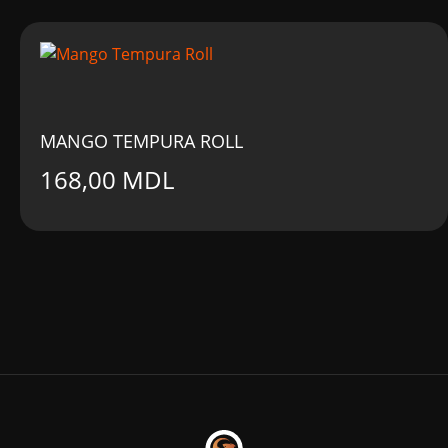
fost:
138,00 MDL
158,00 MDL.
MANGO TEMPURA ROLL
168,00
MDL