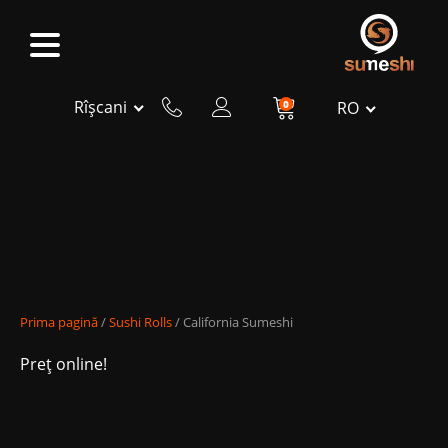
Rîșcani
0
RO
Prima pagină
/
Sushi Rolls
/ California Sumeshi
Preț online!