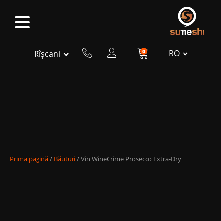
0
RO
Rîșcani
Prima pagină
/
Băuturi
/ Vin WineCrime Prosecco Extra-Dry