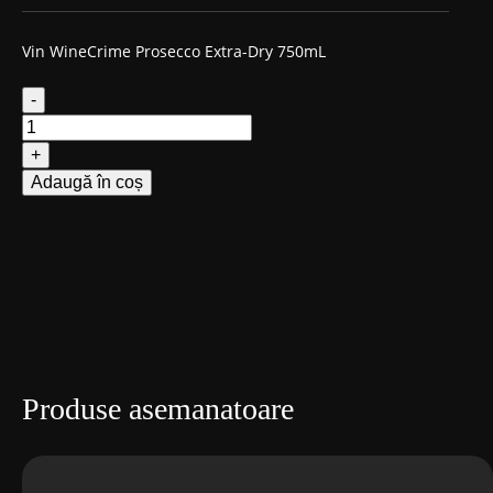
Vin WineCrime Prosecco Extra-Dry 750mL
-
Cantitate
Vin
WineCrime
+
Prosecco
Adaugă în coș
Extra-
Dry
Produse asemanatoare